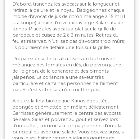
D’abord, tranchez les avocats sur la longueur et
retirez la pelure et le noyau. Badigeonnez chaque
moitié d’avocat de jus de citron mélangé à 15 ml (1
c. à soupe) d’huile d’olive extravierge Kalamata de
Krinos. Placez les avocats à plat sur la grille du
barbecue et cuisez de 2 à 3 minutes. Retirez du
feu et réservez. N’utilisez pas d’avocats trop mûrs;
ils pourraient se défaire une fois sur la grille.
Préparez ensuite la salsa. Dans un bol moyen,
mélangez des tomates en dés, du poivron jaune,
de l’oignon, de la coriandre et des piments
jalapeños. La coriandre a une saveur très
particulière et certaines personnes ne l’aiment
pas. Si c’est votre cas, n’en mettez pas.
Ajoutez la feta biologique Krinos égouttée,
épongée et émiettée, en mêlant délicatement.
Garnissez généreusement le centre des avocats
de salsa. Salez et poivrez au goût et servez lors
d’un buffet, comme accompagnement d’un plat
principal ou avec une salade. Vous pouvez aussi, si
vous le souhaitez, verser quelques gouttes de