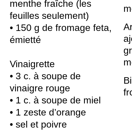
menthe fraîche (les
m
feuilles seulement)
Ar
• 150 g de fromage feta,
aj
émietté
gr
m
Vinaigrette
• 3 c. à soupe de
B
vinaigre rouge
fr
• 1 c. à soupe de miel
• 1 zeste d’orange
• sel et poivre