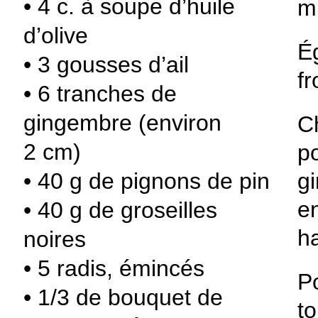
• 4 c. à soupe d’huile
m
d’olive
Ég
• 3 gousses d’ail
fr
• 6 tranches de
gingembre (environ
Ch
2 cm)
po
g
• 40 g de pignons de pin
en
• 40 g de groseilles
ha
noires
• 5 radis, émincés
Po
• 1/3 de bouquet de
to